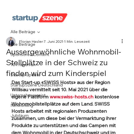
Alle Beiträge
Florian Hasler
7. Juni 2021
1 Min. Lesezeit
Alle Beiträge
Aussergewöhnliche Wohnmobil-
Sponsored Content
Stellplätze in der Schweiz zu
10 Fragen an
finden wird zum Kinderspiel
Startup Update
Das Start-up «SWISS Hosts» aus der Region 
StartupSzene Deutschland
Willisau vermittelt seit 10. Mai 2021 über die 
Unternehmergeist
eigene Plattform 
www.swiss-hosts.ch
 kostenlose 
Wohnmobilstellplätze auf dem Land. SWISS 
Networking
Hosts arbeitet mit regionalen Produzenten 
Jubiläum
zusammen, um diese bei der Vermarktung ihrer 
Produkte zu unterstützen und das Campen mit 
dem Wohnmobil in der Deutschschweiz und im 