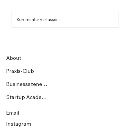
Kommentar verfassen...
StartUp Irmos Tech AG gewinnt den
begehrten Swiss Excellence Award
About
Praxis-Club
Businessszene.ch
Startup Academy CH
Email
Instagram