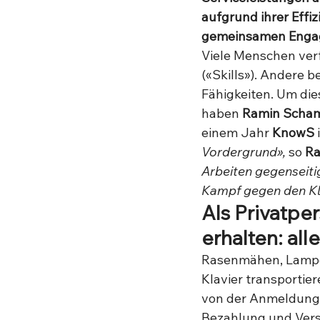
aufgrund ihrer Effi
gemeinsamen Engag
Viele Menschen ver
(«Skills»). Andere 
Fähigkeiten. Um di
haben 
Ramin Scha
einem Jahr 
KnowS 
Vordergrund»,
 so 
Ra
Arbeiten gegenseitig
Kampf gegen den Kl
Als Privatpe
erhalten: all
Rasenmähen, Lampen 
Klavier transportier
von der Anmeldung ü
Bezahlung und Vers