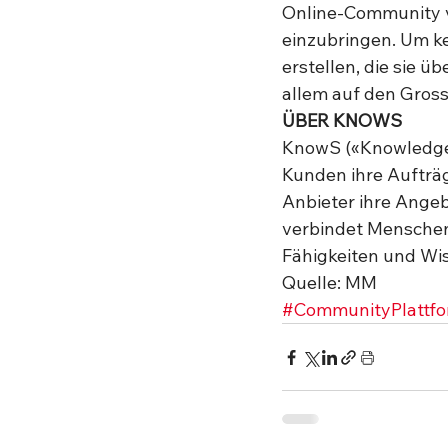
Online-Community v
einzubringen. Um k
erstellen, die sie ü
allem auf den Gross
ÜBER KNOWS
KnowS («Knowledge &
Kunden ihre Aufträg
Anbieter ihre Ange
verbindet Menschen,
Fähigkeiten und Wis
Quelle: MM
#CommunityPlattf