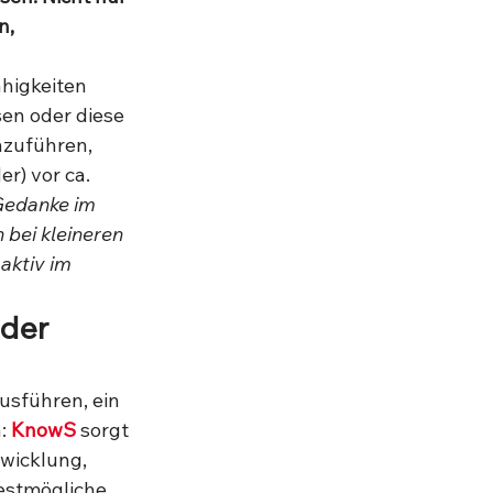
n, 
higkeiten 
en oder diese 
zuführen, 
r) vor ca. 
edanke im 
 bei kleineren 
aktiv im 
der 
usführen, ein 
: 
KnowS
 sorgt 
wicklung, 
estmögliche 