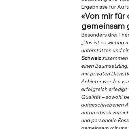
Ergebnisse für Auft
«Von mir für 
gemeinsam 
Besonders drei Them
„Uns ist es wichtig
unterstützen und ein
Schweiz
 zusammen u
einen Baumsetzling,
mit privaten Dienstl
Anbieter werden von
erfolgreich erledig
Qualität – sowohl b
aufgeschriebenen Au
automatisch versich
und personelle Resso
gemeinsam mit uns f