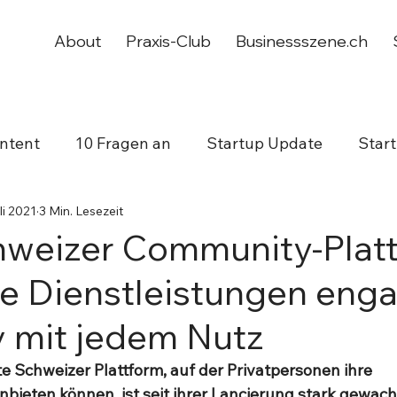
About
Praxis-Club
Businessszene.ch
ntent
10 Fragen an
Startup Update
Star
li 2021
3 Min. Lesezeit
working
Jubiläum
hweizer Community-Plat
ate Dienstleistungen enga
iv mit jedem Nutz
e Schweizer Plattform, auf der Privatpersonen ihre 
nbieten können, ist seit ihrer Lancierung stark gewach