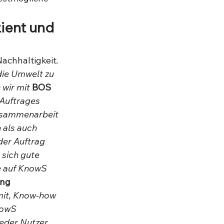
zient und 
Nachhaltigkeit
. 
die Umwelt zu 
wir mit 
BOS 
Auftrages 
Zusammenarbeit 
als auch 
der Auftrag 
sich gute 
e auf KnowS 
ung
mit, Know-how 
nowS 
jeder Nutzer 