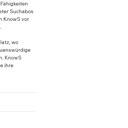
Fähigkeiten 
eter Suchabos 
ch KnowS vor 
 
latz, wo 
auenswürdige 
n. KnowS 
 ihre 