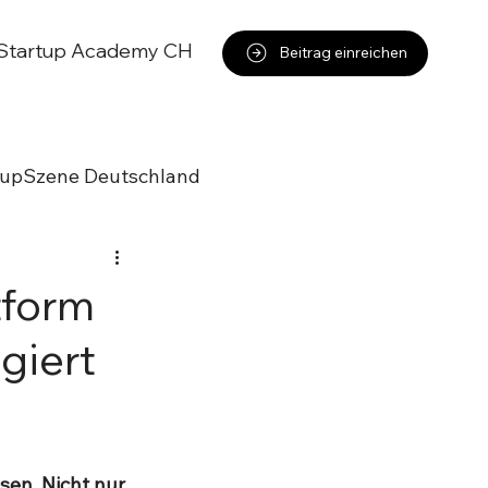
Startup Academy CH
Beitrag einreichen
tupSzene Deutschland
tform
giert
sen. Nicht nur 