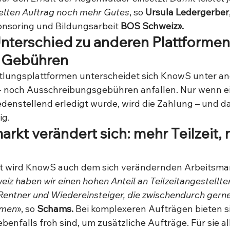
elten Auftrag noch mehr Gutes
, so 
Ursula Ledergerber
onsoring und Bildungsarbeit
 BOS Schweiz».
nterschied zu anderen Plattformen:
 Gebühren
tlungsplattformen unterscheidet sich KnowS unter an
 noch Ausschreibungsgebühren anfallen. Nur wenn ei
denstellend erledigt wurde, wird die Zahlung – und da
ig. 
arkt verändert sich: mehr Teilzeit, 
ität wird KnowS auch dem sich verändernden Arbeitsmar
iz haben wir einen hohen Anteil an Teilzeitangestellte
 Rentner und Wiedereinsteiger, die zwischendurch gerne
hmen
», so 
Schams.
 Bei komplexeren Aufträgen bieten s
ebenfalls froh sind, um zusätzliche Aufträge. Für sie all