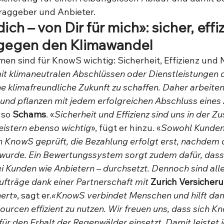
raggeber und Anbieter. 
dich – von Dir für mich»: sicher, effi
gegen den Klimawandel
en sind für KnowS wichtig: Sicherheit, Effizienz und 
 mit klimaneutralen Abschlüssen oder Dienstleistungen 
e klimafreundliche Zukunft zu schaffen. Daher arbeiten 
nd pflanzen mit jedem erfolgreichen Abschluss eines 
 
so 
Schams
. «
Sicherheit und Effizienz sind uns in der 
eistern ebenso wichtig
», fügt er hinzu. «
Sowohl Kunden 
 KnowS geprüft, die Bezahlung erfolgt erst, nachdem 
t wurde. Ein Bewertungssystem sorgt zudem dafür, dass 
ei Kunden wie Anbietern – durchsetzt. Dennoch sind all
fträge dank einer Partnerschaft mit 
Zurich
Versicher
ert
», sagt er.
«KnowS verbindet Menschen und hilft da
urcen effizient zu nutzen. Wir freuen uns, dass sich K
ür den Erhalt der Regenwälder einsetzt. Damit leistet 