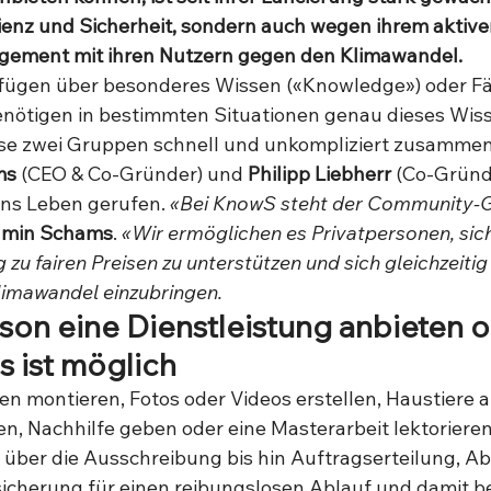
zienz und Sicherheit, sondern auch wegen ihrem aktive
ement mit ihren Nutzern gegen den Klimawandel.
fügen über besonderes Wissen («Knowledge») oder Fä
benötigen in bestimmten Situationen genau dieses Wiss
ese zwei Gruppen schnell und unkompliziert zusammen
ms
 (CEO & Co-Gründer) und 
Philipp Liebherr
 (Co-Gründe
ins Leben gerufen. 
«Bei KnowS steht der Community-G
min Schams
. 
«Wir ermöglichen es Privatpersonen, sich
 zu fairen Preisen zu unterstützen und sich gleichzeitig 
imawandel einzubringen.
rson eine Dienstleistung anbieten o
es ist möglich
montieren, Fotos oder Videos erstellen, Haustiere a
en, Nachhilfe geben oder eine Masterarbeit lektorieren
ber die Ausschreibung bis hin Auftragserteilung, Ab
icherung für einen reibungslosen Ablauf und damit b