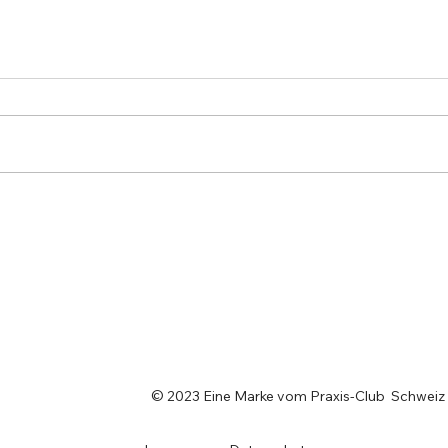
StartUp Irmos Tech AG
noii 
gewinnt den begehrten
Onli
Swiss Excellence Award
© 2023 Eine Marke vom Praxis-Club Schweiz