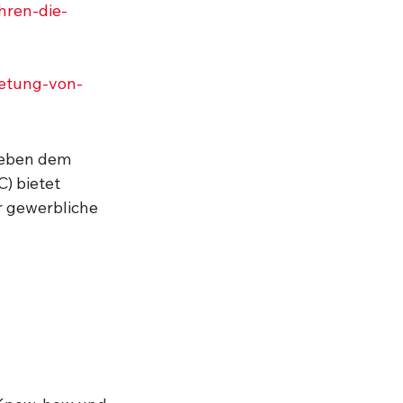
hren-die-
ietung-von-
Neben dem 
) bietet 
r gewerbliche 