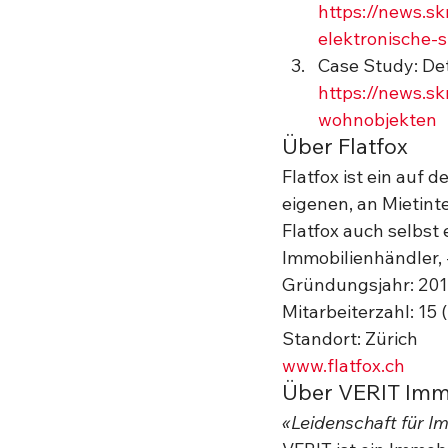
https://news.s
elektronische-s
Case Study: Det
https://news.s
wohnobjekten
Über Flatfox 
Flatfox ist ein auf
eigenen, an Mietint
Flatfox auch selbst
Immobilienhändler, 
Gründungsjahr: 20
Mitarbeiterzahl: 15 
Standort: Zürich 
www.flatfox.ch
Über VERIT Imm
«Leidenschaft für I