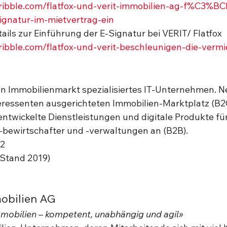
kribble.com/flatfox-und-verit-immobilien-ag-f%C3%BC
ignatur-im-mietvertrag-ein
ails zur Einführung der E-Signatur bei VERIT/ Flatfox 
kribble.com/flatfox-und-verit-beschleunigen-die-verm
 den Immobilienmarkt spezialisiertes IT-Unternehmen. 
eressenten ausgerichteten Immobilien-Marktplatz (B2C
 entwickelte Dienstleistungen und digitale Produkte fü
-bewirtschafter und -verwaltungen an (B2B). 
12
(Stand 2019)
obilien AG 
mmobilien – kompetent, unabhängig und agil»