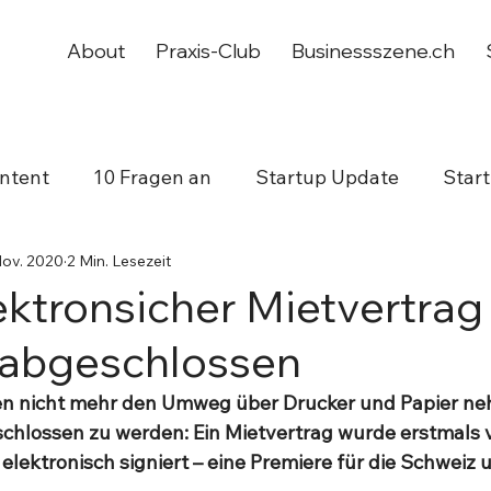
About
Praxis-Club
Businessszene.ch
ntent
10 Fragen an
Startup Update
Star
Nov. 2020
2 Min. Lesezeit
working
Jubiläum
ektronsicher Mietvertrag
 abgeschlossen
n nicht mehr den Umweg über Drucker und Papier ne
chlossen zu werden: Ein Mietvertrag wurde erstmals v
 elektronisch signiert – eine Premiere für die Schweiz u