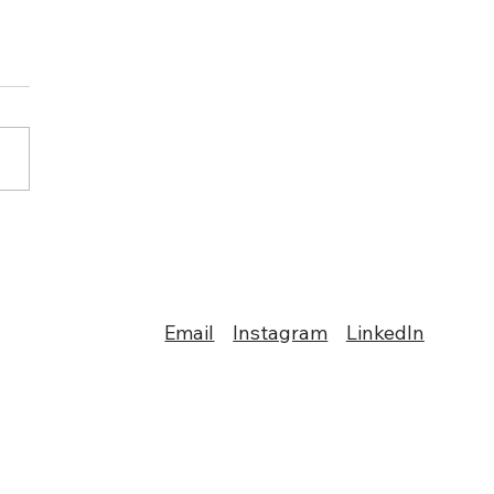
– Ein neues Kapitel im
ne-Dating
Email
Instagram
LinkedIn