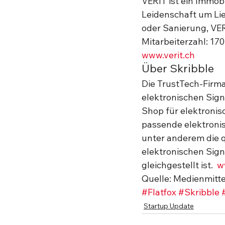
VERIT ist ein Immob
Leidenschaft um Li
oder Sanierung, VERI
Mitarbeiterzahl: 170
www.verit.ch
Über Skribble 
Die TrustTech-Firma
elektronischen Sign
Shop für elektronisc
passende elektronis
unter anderem die qu
elektronischen Sign
gleichgestellt ist.  
w
Quelle: Medienmitt
#Flatfox
#Skribble
Startup Update