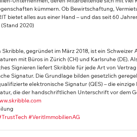
ilien-Unternehmen, deren Mitarbeitende sich mit vie
egenschaften kümmern. Ob Bewirtschaftung, Vermietu
T bietet alles aus einer Hand – und das seit 60 Jahren
 (Stand 2020) 
 Skribble, gegründet im März 2018, ist ein Schweizer 
aturen mit Büros in Zürich (CH) und Karlsruhe (DE). A
hes Signieren liefert Skribble für jede Art von Vertrag 
che Signatur. Die Grundlage bilden gesetzlich geregel
alifizierte elektronische Signatur (QES) – die einzige
atur, die der handschriftlichen Unterschrift vor dem G
ww.skribble.com
eilung
#TrustTech
#VeritImmobilienAG