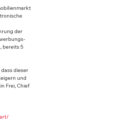
mobilienmarkt 
tronische 
ührung der 
ewerbungs- 
bereits 5 
 dass dieser 
teigern und 
 Frei, Chief 
ert/