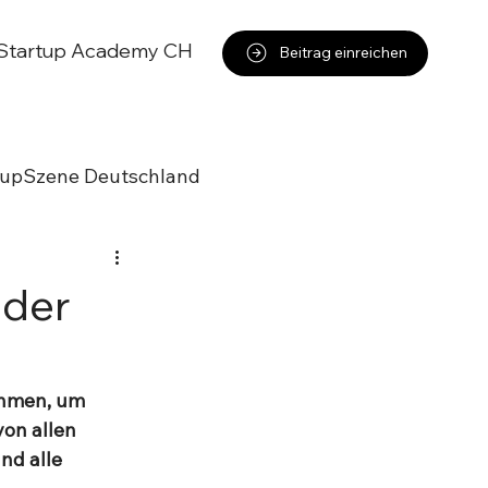
Startup Academy CH
Beitrag einreichen
tupSzene Deutschland
 der
hmen, um 
on allen 
nd alle 