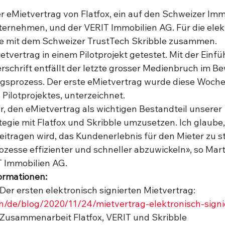
r eMietvertrag von Flatfox, ein auf den Schweizer Im
Unternehmen, und der VERIT Immobilien AG. Für die elek
ie mit dem Schweizer TrustTech Skribble zusammen.  
etvertrag in einem Pilotprojekt getestet. Mit der Einf
rschrift entfällt der letzte grosser Medienbruch im B
sprozess. Der erste eMietvertrag wurde diese Woche, 
Pilotprojektes, unterzeichnet. 
r, den eMietvertrag als wichtigen Bestandteil unserer 
tegie mit Flatfox und Skribble umzusetzen. Ich glaube,
itragen wird, das Kundenerlebnis für den Mieter zu s
esse effizienter und schneller abzuwickeln», so Martin
T Immobilien AG.   
ormationen:
r ersten elektronisch signierten Mietvertrag: 
.ch/de/blog/2020/11/24/mietvertrag-elektronisch-signi
usammenarbeit Flatfox, VERIT und Skribble 