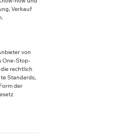
l Know-how und 
ng, Verkauf 
. 
Anbieter von 
ls One-Stop-
die rechtlich 
te Standards, 
 Form der 
esetz 