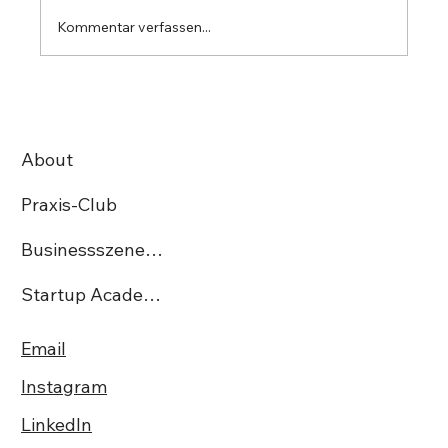
Kommentar verfassen...
StartUp Irmos Tech AG gewinnt den
begehrten Swiss Excellence Award
About
Praxis-Club
Businessszene.ch
Startup Academy CH
Email
Instagram
LinkedIn