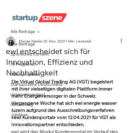
Alle Beiträge
Florian Hasler
23. Nov. 2021
1 Min. Lesezeit
Alle Beiträge
ewl entscheidet sich für
Sponsored Content
Innovation, Effizienz und
10 Fragen an
Nachhaltigkeit
Startup Update
Die Virtual Global Trading AG (VGT) begeistert 
StartupSzene Deutschland
mit ihrer vielseitigen digitalen Plattform immer 
Unternehmergeist
mehr Energieversorger in der Schweiz. 
Vergangene Woche hat sich ewl energie wasser 
Networking
luzern aufgrund des Ausschreibungsverfahren 
Jubiläum
«ewl Kundenportal» vom 12.04.2021 für VGT als 
Innovationspartner entschieden.
ewl wird das Modul Kundenportal im Verlauf des 