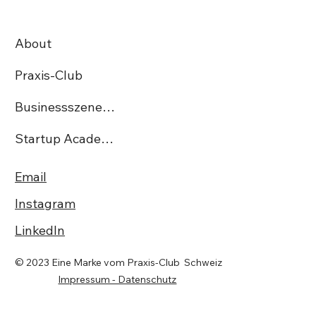
StartUp Irmos Tech AG gewinnt den
begehrten Swiss Excellence Award
About
Praxis-Club
Businessszene.ch
Startup Academy CH
Email
Instagram
LinkedIn
© 2023 Eine Marke vom Praxis-Club Schweiz
Impressum - Datenschutz