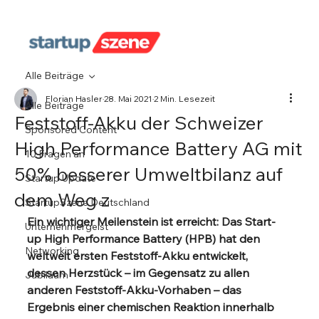
Alle Beiträge
Florian Hasler
28. Mai 2021
2 Min. Lesezeit
Alle Beiträge
Feststoff-Akku der Schweizer
Sponsored Content
High Performance Battery AG mit
10 Fragen an
50% besserer Umweltbilanz auf
Startup Update
dem Weg z
StartupSzene Deutschland
Ein wichtiger Meilenstein ist erreicht: Das Start-
Unternehmergeist
up High Performance Battery (HPB) hat den 
Networking
weltweit ersten Feststoff-Akku entwickelt, 
dessen Herzstück – im Gegensatz zu allen 
Jubiläum
anderen Feststoff-Akku-Vorhaben – das 
Ergebnis einer chemischen Reaktion innerhalb 