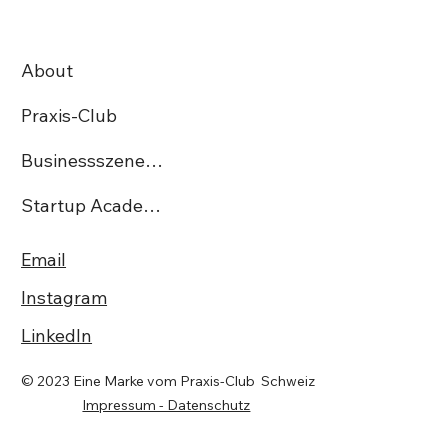
Philipp Marti übernimmt die Rolle des
Verwaltungsratspräsidenten bei
findependent
About
Praxis-Club
Businessszene.ch
Startup Academy CH
Email
Instagram
LinkedIn
© 2023 Eine Marke vom Praxis-Club Schweiz
Impressum - Datenschutz