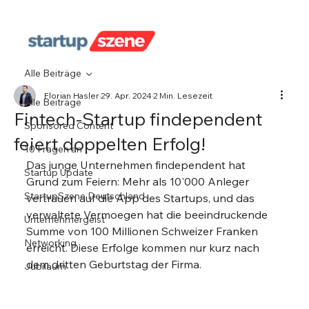
Alle Beiträge
Florian Hasler
29. Apr. 2024
2 Min. Lesezeit
Alle Beiträge
Fintech-Startup findependent
Sponsored Content
feiert doppelten Erfolg!
10 Fragen an
Das junge Unternehmen findependent hat 
Startup Update
Grund zum Feiern: Mehr als 10'000 Anleger 
StartupSzene Deutschland
vertrauen auf die App des Startups, und das 
verwaltete Vermoegen hat die beeindruckende 
Unternehmergeist
Summe von 100 Millionen Schweizer Franken 
Networking
erreicht. Diese Erfolge kommen nur kurz nach 
dem dritten Geburtstag der Firma.
Jubiläum