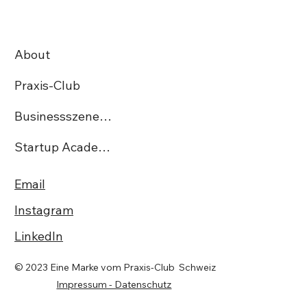
StartUp Irmos Tech AG gewinnt den
begehrten Swiss Excellence Award
About
Praxis-Club
Businessszene.ch
Startup Academy CH
Email
Instagram
LinkedIn
© 2023 Eine Marke vom Praxis-Club Schweiz
Impressum - Datenschutz