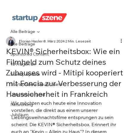
Alle Beiträge
Florian Hasler
8. März 2024
2 Min. Lesezeit
Alle Beiträge
KEVIN® Sicherheitsbox: Wie ein
Sponsored Content
Filmheld zum Schutz deines
10 Fragen an
Zuhauses wird - Mitipi kooperiert
Startup Update
mit Foncia zur Verbesserung der
StartupSzene Deutschland
Haussicherheit in Frankreich
Unternehmergeist
Wir möchten euch heute eine Innovation 
Networking
vorstellen, die direkt aus einem unserer 
Jubiläum
Lieblingsweihnachtsfilme entsprungen zu sein 
scheint: Die KEVIN® Sicherheitsbox. Erinnert ihr 
euch an "Kevin – Allein zu Haus"? In diesem 