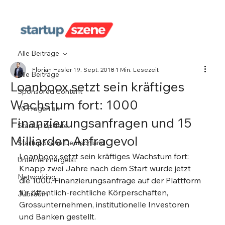
Alle Beiträge
Florian Hasler
19. Sept. 2018
1 Min. Lesezeit
Alle Beiträge
Loanboox setzt sein kräftiges
Sponsored Content
Wachstum fort: 1000
10 Fragen an
Finanzierungsanfragen und 15
Startup Update
Milliarden Anfragevol
StartupSzene Deutschland
Loanboox setzt sein kräftiges Wachstum fort: 
Unternehmergeist
Knapp zwei Jahre nach dem Start wurde jetzt 
Networking
die 1000. Finanzierungsanfrage auf der Plattform 
für öffentlich-rechtliche Körperschaften, 
Jubiläum
Grossunternehmen, institutionelle Investoren 
und Banken gestellt.