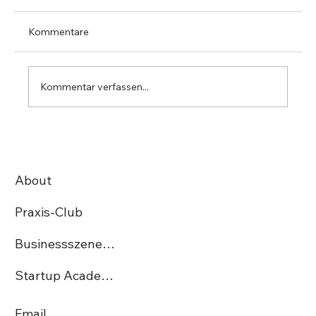
Kommentare
Kommentar verfassen...
StartUp Irmos Tech AG gewinnt den
begehrten Swiss Excellence Award
About
Praxis-Club
Businessszene.ch
Startup Academy CH
Email