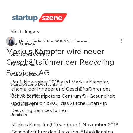
Alle Beiträge
Florian Hasler
2. Nov. 2018
2 Min. Lesezeit
Alle Beiträge
Markus Kämpfer wird neuer
Sponsored Content
Geschäftsführer der Recycling
10 Fragen an
Services AG
Startup Update
Per 1. November 2018 wird Markus Kämpfer, 
StartupSzene Deutschland
ehemaliger Inhaber und Geschäftsführer des 
Unternehmergeist
Schweizer Kompetenz Centrum für Gesundheit 
und Prävention (SKC), das Zürcher Start-up 
Networking
Recycling Services führen.
Jubiläum
Markus Kämpfer (55) wird per 1. November 2018 
Geschäftsführer des Recycling-Abholdienstes 