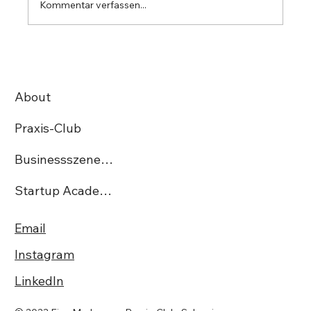
Kommentar verfassen...
StartUp Irmos Tech AG gewinnt den
begehrten Swiss Excellence Award
About
Praxis-Club
Businessszene.ch
Startup Academy CH
Email
Instagram
LinkedIn