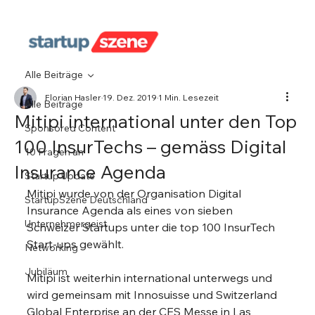
Alle Beiträge
Florian Hasler
19. Dez. 2019
1 Min. Lesezeit
Alle Beiträge
Mitipi international unter den Top
Sponsored Content
100 InsurTechs – gemäss Digital
10 Fragen an
Insurance Agenda
Startup Update
Mitipi wurde von der Organisation Digital 
StartupSzene Deutschland
Insurance Agenda als eines von sieben 
Unternehmergeist
Schweizer Startups unter die top 100 InsurTech 
Start-ups gewählt.
Networking
Jubiläum
Mitipi ist weiterhin international unterwegs und 
wird gemeinsam mit Innosuisse und Switzerland 
Global Enterprise an der CES Messe in Las 