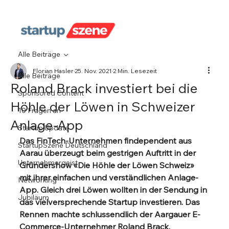
Alle Beiträge
Florian Hasler
25. Nov. 2021
2 Min. Lesezeit
Alle Beiträge
Roland Brack investiert bei die
Sponsored Content
Höhle der Löwen in Schweizer
10 Fragen an
Anlage-App
Startup Update
Das FinTech-Unternehmen findependent aus 
StartupSzene Deutschland
Aarau überzeugt beim gestrigen Auftritt in der 
Unternehmergeist
Gründershow «Die Höhle der Löwen Schweiz» 
mit ihrer einfachen und verständlichen Anlage-
Networking
App. Gleich drei Löwen wollten in der Sendung in 
Jubiläum
das vielversprechende Startup investieren. Das 
Rennen machte schlussendlich der Aargauer E-
Commerce-Unternehmer Roland Brack.