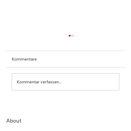
Kommentare
Kommentar verfassen...
StartUp Irmos Tech AG gewinnt den
begehrten Swiss Excellence Award
About