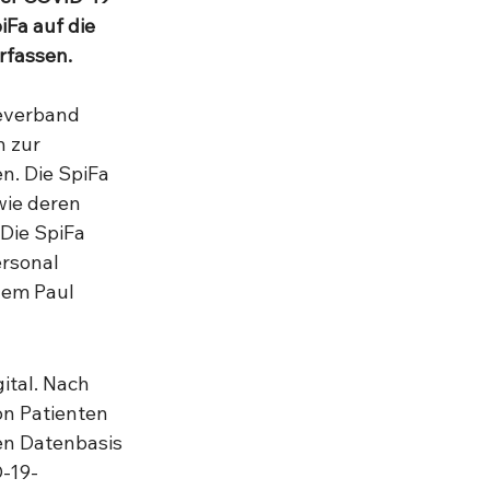
Fa auf die 
rfassen. 
everband 
 zur 
n. Die SpiFa 
wie deren 
Die SpiFa 
rsonal 
dem Paul 
ital. Nach 
n Patienten 
en Datenbasis 
D-19-