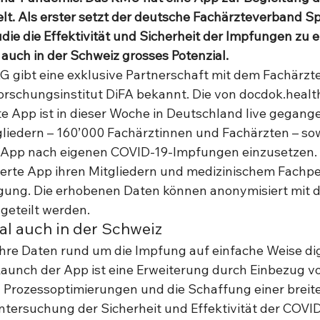
t. Als erster setzt der deutsche Fachärzteverband Spi
die die Effektivität und Sicherheit der Impfungen zu e
 auch in der Schweiz grosses Potenzial.
G gibt eine exklusive Partnerschaft mit dem Fachärzt
rschungsinstitut DiFA bekannt. Die von docdok.health
e App ist in dieser Woche in Deutschland live gegange
gliedern – 160’000 Fachärztinnen und Fachärzten – so
e App nach eigenen COVID-19-Impfungen einzusetzen. 
izierte App ihren Mitgliedern und medizinischem Fachpe
ügung. Die erhobenen Daten können anonymisiert mit 
) geteilt werden. 
al auch in der Schweiz 
hre Daten rund um die Impfung auf einfache Weise dig
aunch der App ist eine Erweiterung durch Einbezug vo
d Prozessoptimierungen und die Schaffung einer breit
Untersuchung der Sicherheit und Effektivität der COVI