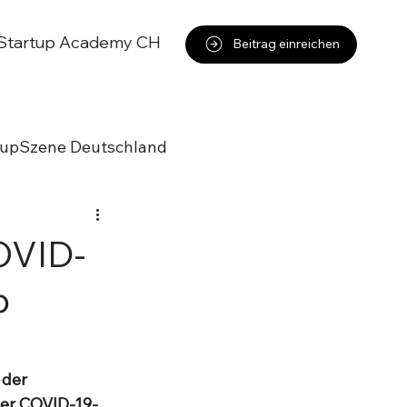
Startup Academy CH
Beitrag einreichen
tupSzene Deutschland
COVID-
p
der 
der COVID-19-