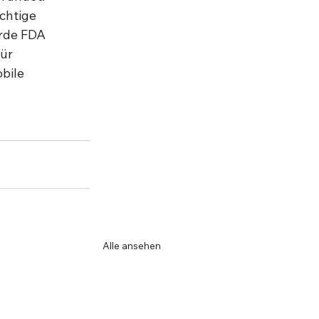
chtige 
rde FDA 
ür 
bile 
Alle ansehen