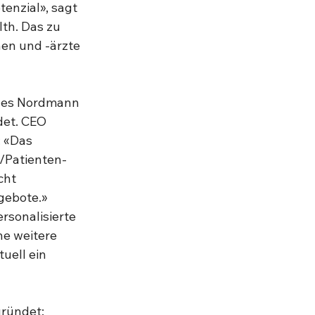
enzial», sagt 
th. Das zu 
en und -ärzte 
ves Nordmann 
et. CEO 
 «Das 
/Patienten-
cht 
gebote.» 
rsonalisierte 
e weitere 
uell ein 
ründet: 