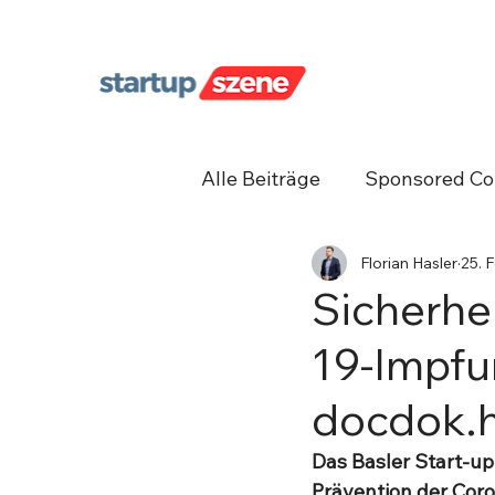
Alle Beiträge
Sponsored Co
Florian Hasler
25. 
Unternehmergeist
Net
Sicherhe
19-Impfu
docdok.h
Das Basler Start-up
Prävention der Cor