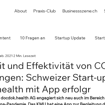
About
Praxis-Club
Businessszene.ch
ntent
10 Fragen an
Startup Update
Star
Feb. 2021
2 Min. Lesezeit
working
Jubiläum
it und Effektivität von 
ngen: Schweizer Start-u
ealth mit App erfolgr
 docdok.health AG engagiert sich neu auch im Bereich 
ona-Pandemie. Das KMU hat eine App zur Begleitung 