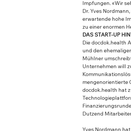
Impfungen. «Wir seh
Dr. Yves Nordmann, 
erwartende hohe Imp
zu einer enormen H
DAS START-UP HIN
Die docdok.health 
und den ehemaligen
Mühlner umschreibt 
Unternehmen will zu
Kommunikationslösu
mengenorientierte G
docdok.health hat z
Technologieplattfor
Finanzierungsrunde 
Dutzend Mitarbeite
Yves Nordmann hat 