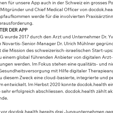
en für unsere App auch in der Schweiz ein grosses Pot
Mitgründer und Chief Medical Officer von docdok.heal
faufkommen werde für die involvierten Praxisärztinn
erausforderung. 
TER DER APP
AG wurde 2017 durch den Arzt und Unternehmer Dr. Y
 Novartis-Senior-Manager Dr. Ulrich Mühlner gegründ
die Mission des schweizerisch-israelischen Start-ups:
 einem global führenden Anbieter von digitalen Arzt-
ngen werden. Im Fokus stehen eine qualitäts- und ni
esundheitsversorgung mit Hilfe digitaler Therapiean
u diesem Zweck eine cloud-basierte, integrierte und pe
m entwickelt. Im Herbst 2020 konnte docdok.health ein
sehr erfolgreich abschliessen. docdok.health zählt akt
nde.
vor docdok.health bereits drei Jungunternehmen geg