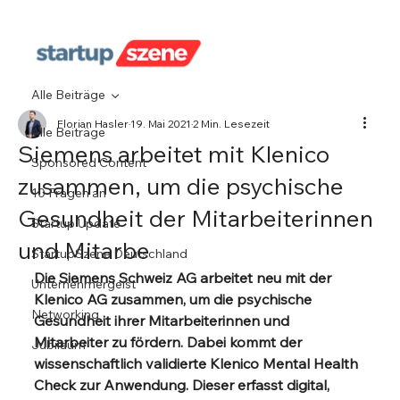
Alle Beiträge
Florian Hasler
19. Mai 2021
2 Min. Lesezeit
Alle Beiträge
Siemens arbeitet mit Klenico
Sponsored Content
zusammen, um die psychische
10 Fragen an
Gesundheit der Mitarbeiterinnen
Startup Update
und Mitarbe
StartupSzene Deutschland
Die Siemens Schweiz AG arbeitet neu mit der 
Unternehmergeist
Klenico AG zusammen, um die psychische 
Networking
Gesundheit ihrer Mitarbeiterinnen und 
Mitarbeiter zu fördern. Dabei kommt der 
Jubiläum
wissenschaftlich validierte Klenico Mental Health 
Check zur Anwendung. Dieser erfasst digital, 