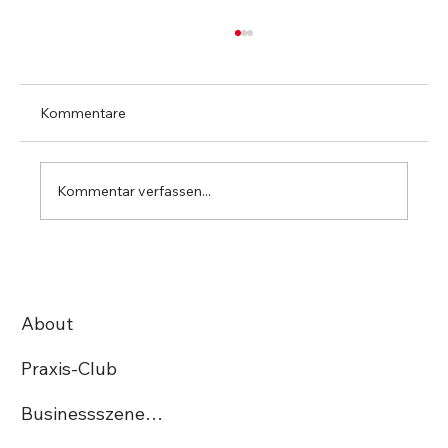
Kommentare
Kommentar verfassen...
StartUp Irmos Tech AG gewinnt den
begehrten Swiss Excellence Award
About
Praxis-Club
Businessszene.ch