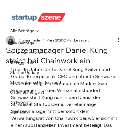
Alle Beiträge
Florian Hasler
4. März 2020
2 Min. Lesezeit
Alle Beiträge
Spitzenmanager Daniel Küng
Sponsored Content
steigt bei Chainwork ein
10 Fragen an
Über 15 Jahre führte Daniel Küng Switzerland 
Startup Update
Global Enterprise als CEO und ebnete Schweizer 
StartupSzene Deutschland
KMU den Weg in internationale Märkte. Sein 
Engagement für den Wirtschaftsstandort 
Unternehmergeist
Schweiz stellt Küng nun in den Dienst der 
Networking
Schweizer Startupszene. Der ehemalige 
Spitzenmanager tritt per sofort dem 
Jubiläum
Verwaltungsrat von Chainwork bei, wo er sich mit 
einem substanziellen Investment beteiligt. Das 