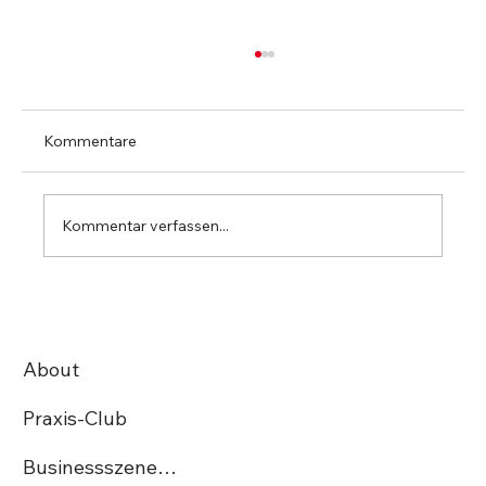
Kommentare
Kommentar verfassen...
Helvetia wird Premiumpartner des
Praxis-Clubs
About
Praxis-Club
Businessszene.ch