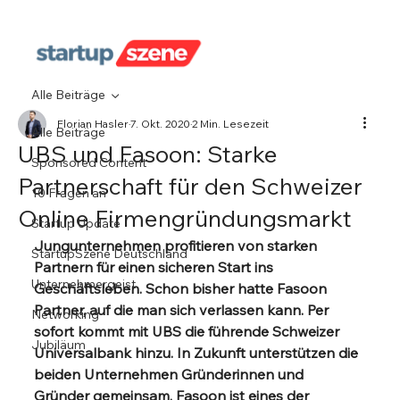
Alle Beiträge
Florian Hasler
7. Okt. 2020
2 Min. Lesezeit
Alle Beiträge
UBS und Fasoon: Starke
Sponsored Content
Partnerschaft für den Schweizer
10 Fragen an
Online Firmengründungsmarkt
Startup Update
Jungunternehmen profitieren von starken 
StartupSzene Deutschland
Partnern für einen sicheren Start ins 
Unternehmergeist
Geschäftsleben. Schon bisher hatte Fasoon 
Partner, auf die man sich verlassen kann. Per 
Networking
sofort kommt mit UBS die führende Schweizer 
Jubiläum
Universalbank hinzu. In Zukunft unterstützen die 
beiden Unternehmen Gründerinnen und 
Gründer gemeinsam. Fasoon ist eines der 