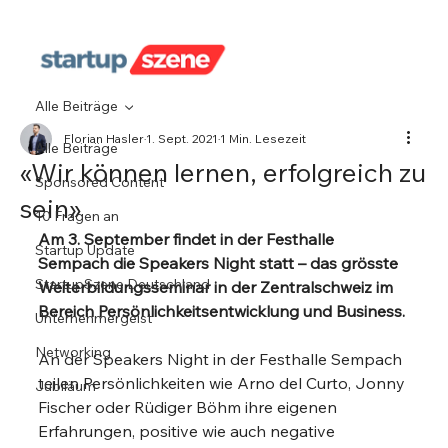
Alle Beiträge
Florian Hasler
1. Sept. 2021
1 Min. Lesezeit
Alle Beiträge
«Wir können lernen, erfolgreich zu
Sponsored Content
sein»
10 Fragen an
Am 3. September findet in der Festhalle 
Startup Update
Sempach die Speakers Night statt – das grösste 
StartupSzene Deutschland
Weiterbildungsseminar in der Zentralschweiz im 
Bereich Persönlichkeitsentwicklung und Business.
Unternehmergeist
Networking
An der Speakers Night in der Festhalle Sempach 
teilen Persönlichkeiten wie Arno del Curto, Jonny 
Jubiläum
Fischer oder Rüdiger Böhm ihre eigenen 
Erfahrungen, positive wie auch negative 