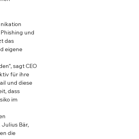
nikation 
 Phishing und 
t das 
d eigene 
den“, sagt CEO 
iv für ihre 
ail und diese 
it, dass 
siko im 
en 
Julius Bär, 
n die 