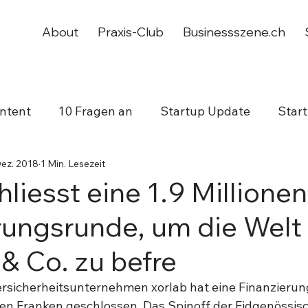
About
Praxis-Club
Businessszene.ch
ntent
10 Fragen an
Startup Update
Star
Dez. 2018
1 Min. Lesezeit
working
Jubiläum
hliesst eine 1.9 Millionen
rungsrunde, um die Welt
& Co. zu befre
rsicherheitsunternehmen xorlab hat eine Finanzierung
nen Franken geschlossen. Das Spinoff der Eidgenössis