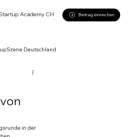
Startup Academy CH
Beitrag einreichen
tupSzene Deutschland
 von
srunde in der 
chen 