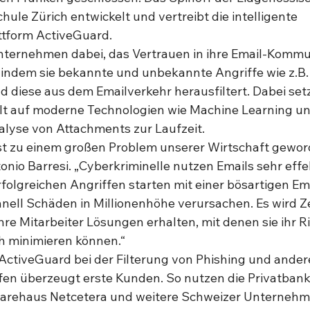
ule Zürich entwickelt und vertreibt die intelligente 
ttform ActiveGuard.  
nternehmen dabei, das Vertrauen in ihre Email-Kommu
indem sie bekannte und unbekannte Angriffe wie z.B.
 diese aus dem Emailverkehr herausfiltert. Dabei setz
t auf moderne Technologien wie Machine Learning un
lyse von Attachments zur Laufzeit. 
ist zu einem großen Problem unserer Wirtschaft gewor
io Barresi. „Cyberkriminelle nutzen Emails sehr effekt
rfolgreichen Angriffen starten mit einer bösartigen Em
nell Schäden in Millionenhöhe verursachen. Es wird Ze
e Mitarbeiter Lösungen erhalten, mit denen sie ihr Ri
h minimieren können.“ 
n ActiveGuard bei der Filterung von Phishing und ander
fen überzeugt erste Kunden. So nutzen die Privatbank 
arehaus Netcetera und weitere Schweizer Unternehme