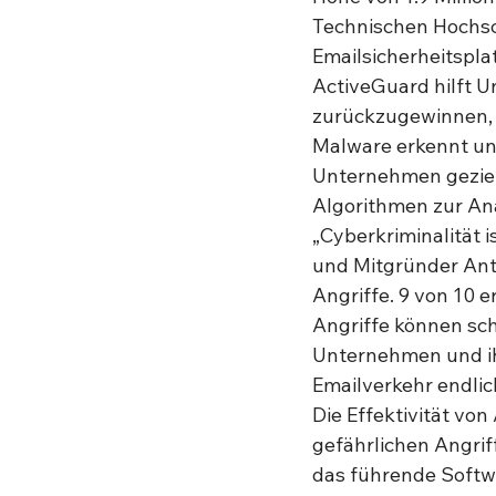
Technischen Hochsch
Emailsicherheitspla
ActiveGuard hilft U
zurückzugewinnen, 
Malware erkennt und
Unternehmen geziel
Algorithmen zur Ana
„Cyberkriminalität 
und Mitgründer Anton
Angriffe. 9 von 10 e
Angriffe können sch
Unternehmen und ihr
Emailverkehr endlic
Die Effektivität vo
gefährlichen Angrif
das führende Softw