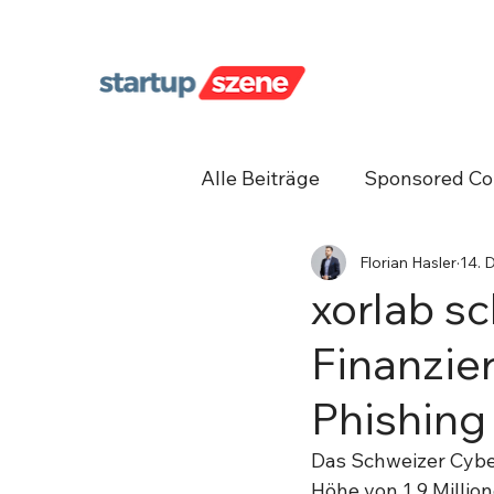
Alle Beiträge
Sponsored Co
Florian Hasler
14. 
Unternehmergeist
Net
xorlab sc
Finanzie
Phishing 
Das Schweizer Cybe
Höhe von 1.9 Millio