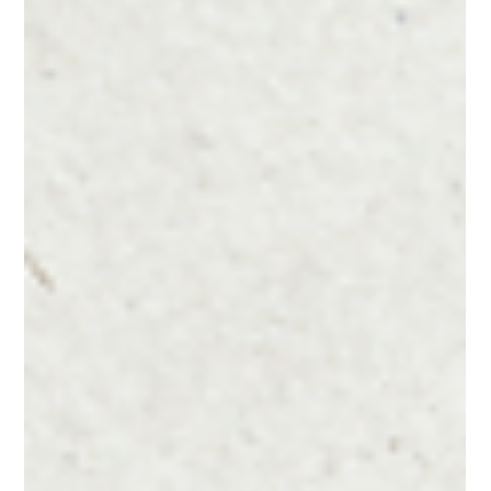
Kunden
Das Zürcher Fintech neon erhält eine Finanzierung von CHF 7
Mio. von seinen bestehenden Investoren. Das Start-up mit
bereits 70‘000...