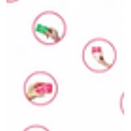
Das Zürcher Fintech neon hat beim grössten Crowdinvesting
der Schweiz bis dato 5 Mio. CHF von seinen Kund:innen
erhalten. Das Start-up...