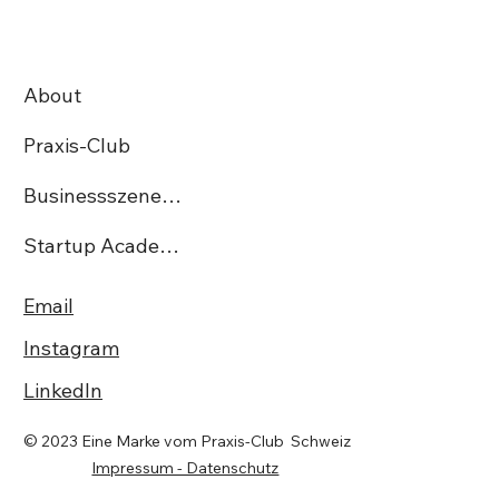
StartUp Irmos Tech AG gewinnt den
begehrten Swiss Excellence Award
About
Praxis-Club
Businessszene.ch
Startup Academy CH
Email
Instagram
LinkedIn
© 2023 Eine Marke vom Praxis-Club Schweiz
Impressum - Datenschutz