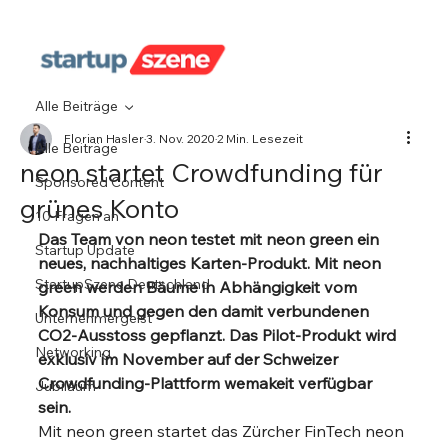
Alle Beiträge
Florian Hasler
3. Nov. 2020
2 Min. Lesezeit
Alle Beiträge
neon startet Crowdfunding für
Sponsored Content
grünes Konto
10 Fragen an
Das Team von neon testet mit neon green ein 
Startup Update
neues, nachhaltiges Karten-Produkt. Mit neon 
StartupSzene Deutschland
green werden Bäume in Abhängigkeit vom 
Konsum und gegen den damit verbundenen 
Unternehmergeist
CO2-Ausstoss gepflanzt. Das Pilot-Produkt wird 
Networking
exklusiv im November auf der Schweizer 
Crowdfunding-Plattform wemakeit verfügbar 
Jubiläum
sein.
Mit neon green startet das Zürcher FinTech neon 