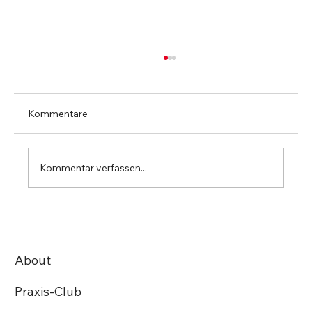
Kommentare
Kommentar verfassen...
10 Fragen an: TrustUp IT-Solutions AG
About
Praxis-Club