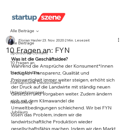
Alle Beiträge
Florian Hasler
23. Nov. 2020
2 Min. Lesezeit
Alle Beiträge
10 Fragen an: FYN
Sponsored Content
Was ist die Geschäftsidee?
10 Fragen an
Während die Ansprüche der Konsument*Innen 
Startup Update
bezüglich Transparenz, Qualität und 
Preiswertigkeit immer weiter steigen, erhöht sich 
StartupSzene Deutschland
der Druck auf die Landwirte mit ständig neuen 
Unternehmergeist
Gesetzen und Vorgaben weiter. Zudem ändern 
sich mit dem Klimawandel die 
Networking
Umweltbedingungen schleichend. Wir bei FYN 
Jubiläum
lösen das Problem, indem wir die 
landwirtschaftliche Produktion wieder 
gesellschaftsfähig machen. Indem wir den Markt 