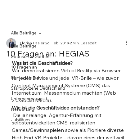
Alle Beiträge
Florian Hasler
26. Feb. 2019
2 Min. Lesezeit
Alle Beiträge
10 Fragen an: HEGIAS
Sponsored Content
Was ist die Geschäftsidee?
10 Fragen an
Wir  demokratisieren Virtual Reality via Browser 
Startup Update
für jedes Device und jede  VR-Brille – wie zuvor 
Content Management Systeme (CMS) das 
StartupSzene Deutschland
Internet zum  Massenmedium machten (Web 
Unternehmergeist
2.0/Social Media).  
Wie ist die Geschäftsidee entstanden?
Networking
 Die jahrelange  Agentur-Erfahrung mit 
Jubiläum
selbstentwickelten CMS, realisierten 
Games/Gewinnspielen sowie als Pioniere diverse 
High End VR-Projekte – davon eines der weltweit 