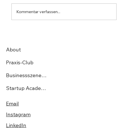
Kommentar verfassen...
10 Fragen an: TrustUp IT-Solutions AG
About
Praxis-Club
Businessszene.ch
Startup Academy CH
Email
Instagram
LinkedIn