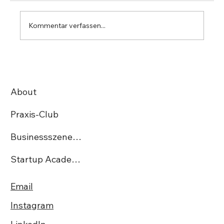
Kommentar verfassen...
10 Fragen an: TrustUp IT-Solutions AG
About
Praxis-Club
Businessszene.ch
Startup Academy CH
Email
Instagram