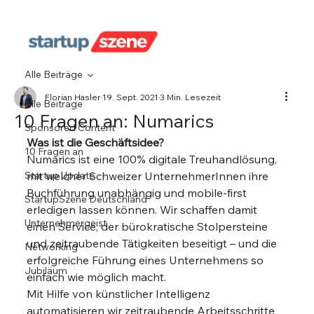
Alle Beiträge
Florian Hasler
19. Sept. 2021
3 Min. Lesezeit
Alle Beiträge
10 Fragen an: Numarics
Sponsored Content
Was ist die Geschäftsidee?
10 Fragen an
Numarics ist eine 100% digitale Treuhandlösung, 
Startup Update
mit welcher Schweizer UnternehmerInnen ihre 
Buchführung unabhängig und mobile-first 
StartupSzene Deutschland
erledigen lassen können. Wir schaffen damit 
Unternehmergeist
einen Service, der bürokratische Stolpersteine 
und zeitraubende Tätigkeiten beseitigt – und die 
Networking
erfolgreiche Führung eines Unternehmens so 
Jubiläum
einfach wie möglich macht.
Mit Hilfe von künstlicher Intelligenz 
automatisieren wir zeitraubende Arbeitsschritte 