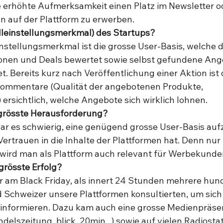
ne erhöhte Aufmerksamkeit einen Platz im Newsletter o
n auf der Plattform zu erwerben. 
lleinstellungsmerkmal) des Startups?
instellungsmerkmal ist die grosse User-Basis, welche d
onen und Deals bewertet sowie selbst gefundene Ange
t. Bereits kurz nach Veröffentlichung einer Aktion ist
mmentare (Qualität der angebotenen Produkte, 
ersichtlich, welche Angebote sich wirklich lohnen.  
 grösste Herausforderung?
r es schwierig, eine genügend grosse User-Basis auf
ertrauen in die Inhalte der Plattformen hat. Denn nur 
wird man als Plattform auch relevant für Werbekunden.
grösste Erfolg?
r am Black Friday, als innert 24 Stunden mehrere hun
Schweizer unsere Plattformen konsultierten, um sich 
informieren. Dazu kam auch eine grosse Medienpräsen
elszeitung, blick, 20min,..) sowie auf vielen Radiosta