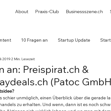
About
Praxis-Club
Businessszene.ch
ntent
10 Fragen an
Startup Update
Star
li 2019
2 Min. Lesezeit
working
Jubiläum
 an: Preispirat.ch &
daydeals.ch (Patoc GmbH
tsidee?
s schier unmöglich, einen Überblick über die gerade l
handels zu erhalten. Und wenn, dann ist es noch schwi