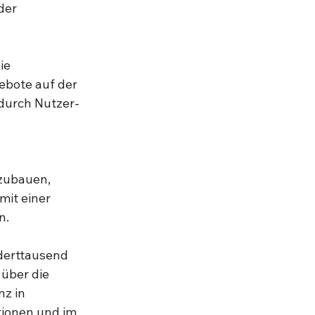
der 
ie 
bote auf der 
 durch Nutzer-
zubauen, 
mit einer 
   
derttausend 
über die 
z in 
tionen und im 