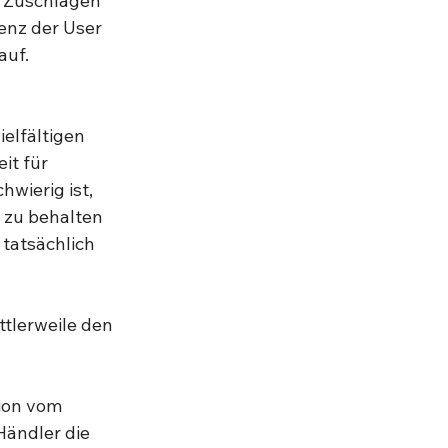
 Zuschlagen 
enz der User 
uf. 
elfältigen 
it für 
wierig ist, 
 zu behalten 
 tatsächlich 
tlerweile den 
ion vom 
Händler die 