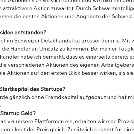
che Aktionen sich wirklich lohnen und wo man mit dem
h attraktivere Aktion zuwartet. Durch Schwarmintellig
ormen die besten Aktionen und Angebote der Schweiz a
tsidee entstanden?
 im Schweizer Detailhandel ist grösser denn je. Mit vi
die Händler an Umsatz zu kommen. Bei meiner Tätigke
ändler habe ich bemerkt, dass es einerseits bereits sch
die verschiedenen Aktionen des eigenen Arbeitgebers
le Aktionen auf den ersten Blick besser wirken, als sie
tartkapital des Startups?
de gänzlich ohne Fremdkapital aufgebaut und hat mit
 
 Startup Geld?
s via unsere Plattformen ein, erhalten wir eine Provis
den bleibt der Preis gleich. Zusätzlich besteht für die 