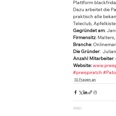
Plattform blackfrid
Dazu arbeitet die 
praktisch alle bek
Teleclub, Apfelkiste
Gegründet am
: Jan
Firmensitz
: Malters
Branche
: Onlinemar
Die Gründer
:  Julia
Anzahl Mitarbeiter
:
Website: 
www.preisp
#preispiratch
#Pat
10 Fragen an