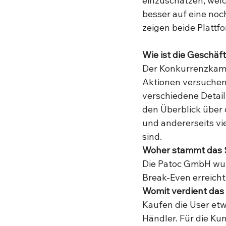
einzuschätzen, wel
besser auf eine noc
zeigen beide Plattf
Wie ist die Geschäf
Der Konkurrenzkampf
Aktionen versuchen 
verschiedene Detailh
den Überblick über 
und andererseits vie
sind. 
Woher stammt das S
Die Patoc GmbH wur
Break-Even erreicht.
Womit verdient das
Kaufen die User etwa
Händler. Für die Kun