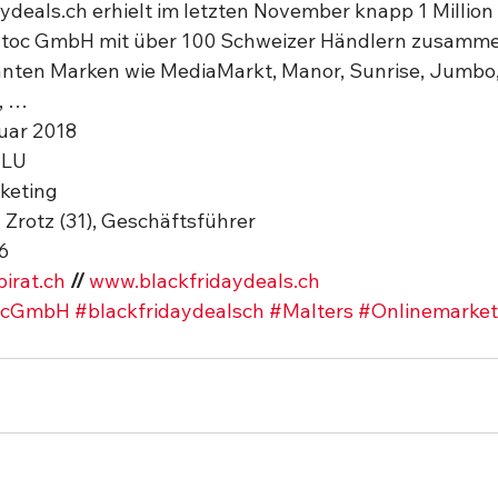
aydeals.ch erhielt im letzten November knapp 1 Million
Patoc GmbH mit über 100 Schweizer Händlern zusamme
annten Marken wie MediaMarkt, Manor, Sunrise, Jumbo
, … 
uar 2018
, LU
keting
n Zrotz (31), Geschäftsführer
 6
irat.ch
 // 
www.blackfridaydeals.ch
ocGmbH
#blackfridaydealsch
#Malters
#Onlinemarket