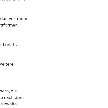
 das Vertrauen 
attformen 
d relativ 
weitere 
ern, die 
re nach dem 
e zweite 