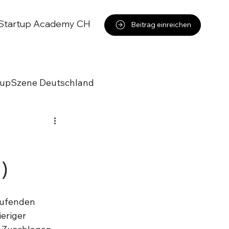
Startup Academy CH
Beitrag einreichen
tupSzene Deutschland
)
aufenden 
eriger 