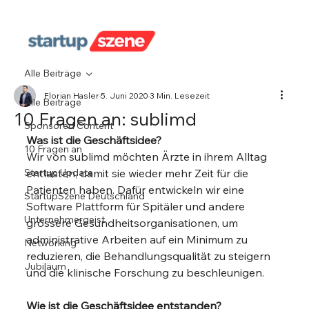
Alle Beiträge
Florian Hasler
5. Juni 2020
3 Min. Lesezeit
Alle Beiträge
10 Fragen an: sublimd
Sponsored Content
Was ist die Geschäftsidee?
10 Fragen an
Wir von sublimd möchten Ärzte in ihrem Alltag 
Startup Update
entlasten, damit sie wieder mehr Zeit für die 
Patienten haben. Dafür entwickeln wir eine 
StartupSzene Deutschland
Software Plattform für Spitäler und andere 
Unternehmergeist
grössere Gesundheitsorganisationen, um 
administrative Arbeiten auf ein Minimum zu 
Networking
reduzieren, die Behandlungsqualität zu steigern 
Jubiläum
und die klinische Forschung zu beschleunigen. 
Wie ist die Geschäftsidee entstanden?