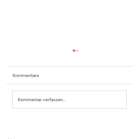
Kommentare
Kommentar verfassen...
10 Fragen an: TrustUp IT-Solutions AG