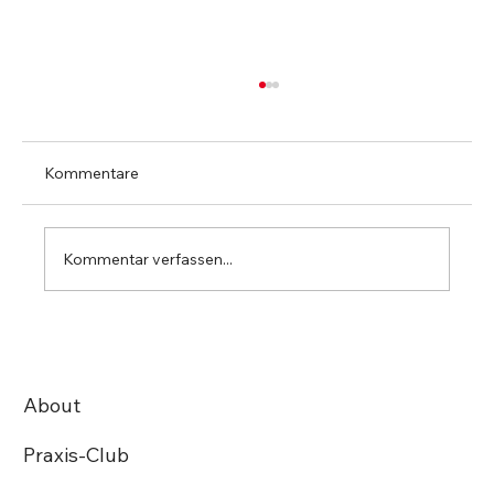
Kommentare
Kommentar verfassen...
10 Fragen an: TrustUp IT-Solutions AG
About
Praxis-Club