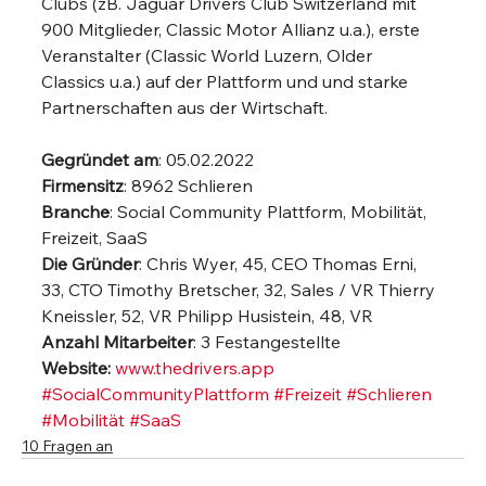
Clubs (zB. Jaguar Drivers Club Switzerland mit 
900 Mitglieder, Classic Motor Allianz u.a.), erste 
Veranstalter (Classic World Luzern, Older 
Classics u.a.) auf der Plattform und und starke 
Partnerschaften aus der Wirtschaft.
Gegründet am
: 05.02.2022
Firmensitz
: 8962 Schlieren
Branche
: Social Community Plattform, Mobilität, 
Freizeit, SaaS
Die Gründer
: Chris Wyer, 45, CEO Thomas Erni, 
33, CTO Timothy Bretscher, 32, Sales / VR Thierry 
Kneissler, 52, VR Philipp Husistein, 48, VR
Anzahl Mitarbeiter
: 3 Festangestellte
Website:
www.thedrivers.app
#SocialCommunityPlattform
#Freizeit
#Schlieren
#Mobilität
#SaaS
10 Fragen an