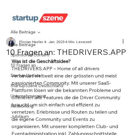
Alle Beiträge
Florian Hasler
4. Jan. 2023
4 Min. Lesezeit
Alle Beiträge
10 Fragen an: THEDRIVERS.APP
Sponsored Content
Was ist die Geschäftsidee?
10 Fragen an
THEDRIVERS.APP – Home of all drivers 
Startup Update
verbindet weltweit eine der grössten und meist 
passionierten Community. Mit unserer SaaS-
StartupSzene Deutschland
Plattform lösen wir die bekannten Probleme und 
Unternehmergeist
offerieren alle Features die die Driver Community 
braucht um sich einfach und effizient zu 
Networking
vernetzen, Erlebnisse und Routen zu teilen und 
Jubiläum
die eigene Community und Events zu 
organisieren. Mit unserer kompletten Club- und 
Eventadministration inkl. Zahlungsschnittstelle 